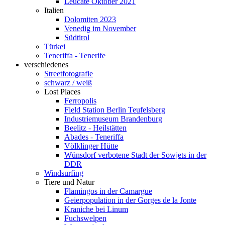
Leucate Oktober 2021
Italien
Dolomiten 2023
Venedig im November
Südtirol
Türkei
Teneriffa - Tenerife
verschiedenes
Streetfotografie
schwarz / weiß
Lost Places
Ferropolis
Field Station Berlin Teufelsberg
Industriemuseum Brandenburg
Beelitz - Heilstätten
Abades - Teneriffa
Völklinger Hütte
Wünsdorf verbotene Stadt der Sowjets in der
DDR
Windsurfing
Tiere und Natur
Flamingos in der Camargue
Geierpopulation in der Gorges de la Jonte
Kraniche bei Linum
Fuchswelpen